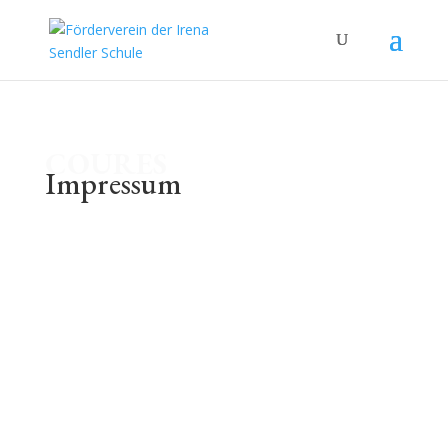
COURES
Impressum
Haftungsausschluss
Die Inhalte dieser Website werden mit
größtmöglicher Sorgfalt erstellt. Der Anbieter
übernimmt jedoch keine Gewähr für die
Richtigkeit, Vollständigkeit und Aktualität der
bereitgestellten Inhalte. Die Nutzung der